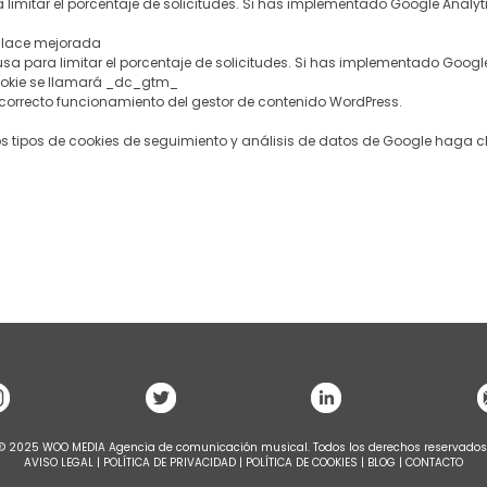
ra limitar el porcentaje de solicitudes. Si has implementado Google Ana
enlace mejorada
 usa para limitar el porcentaje de solicitudes. Si has implementado Googl
okie se llamará _dc_gtm_
l correcto funcionamiento del gestor de contenido WordPress.
 tipos de cookies de seguimiento y análisis de datos de Google
haga cl
© 2025 WOO MEDIA Agencia de comunicación musical. Todos los derechos reservados
AVISO LEGAL
|
POLÍTICA DE PRIVACIDAD
|
POLÍTICA DE COOKIES
|
BLOG
|
CONTACTO