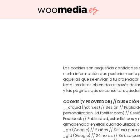
​Las cookies son pequeñas cantidades d
cierta información que posteriormente p
aquellas que se envían a tu ordenador 
trata los datos obtenidos a través de la
y las páginas que se consultan, quedan
COOKIE (Y PROVEEDOR) // DURACIÓN
__cfduid (notin.es) // Sesión // Publici
​personalization_id (twitter.com) // Sesió
Facebook // Publicidad, estadísticas y 
almacenada en ellas cuando utilizas o v
_ga (Google) // 2 años // Se usa para d
_gid (Google) // 24 horas // Se usa para