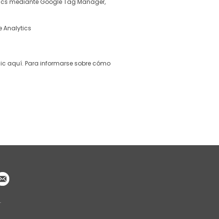
lytics mediante Google Tag Manager,
e Analytics
ic aquí
. Para informarse sobre cómo
.