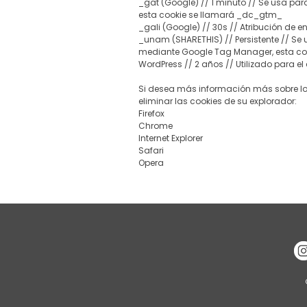
_gat (Google) // 1 minuto // Se usa pa
esta cookie se llamará _dc_gtm_
_gali (Google) // 30s // Atribución de 
​_unam (SHARETHIS) // Persistente // Se
mediante Google Tag Manager, esta co
WordPress // 2 años // Utilizado para e
Si desea más información más sobre los
eliminar las cookies de su explorador:
Firefox
Chrome
Internet Explorer
Safari
Opera