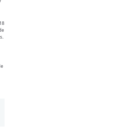
y
18
de
s.
de